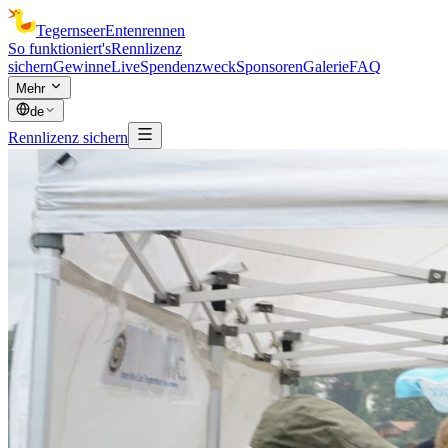
Tegernseer
Entenrennen
So funktioniert's
Rennlizenz
sichern
Gewinne
Live
Spendenzweck
Sponsoren
Galerie
FAQ
Mehr
de
Rennlizenz sichern